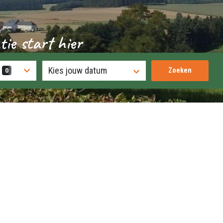
tie start hier
0
Zoeken