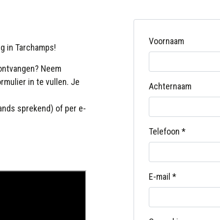
Voornaam
rg in Tarchamps!
e ontvangen?
Neem
mulier in te vullen. Je
Achternaam
ands sprekend) of per e-
Telefoon *
E-mail *