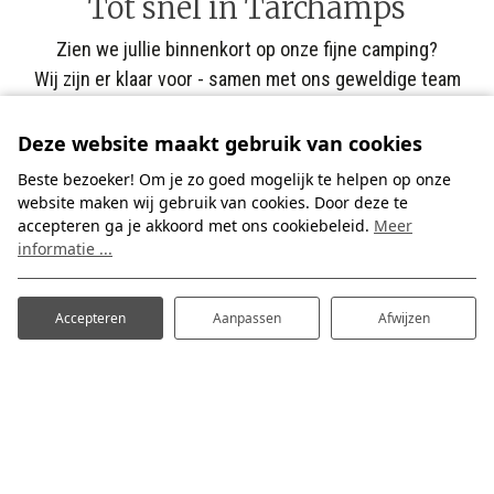
Tot snel in Tarchamps
Zien we jullie binnenkort op onze fijne camping?
Wij zijn er klaar voor - samen met ons geweldige team
medewerkers.
Deze website maakt gebruik van cookies
Gastvrije groet!
Beste bezoeker! Om je zo goed mogelijk te helpen op onze
website maken wij gebruik van cookies. Door deze te
Familie Leendertse
accepteren ga je akkoord met ons cookiebeleid.
Meer
informatie ...
Accepteren
Aanpassen
Afwijzen